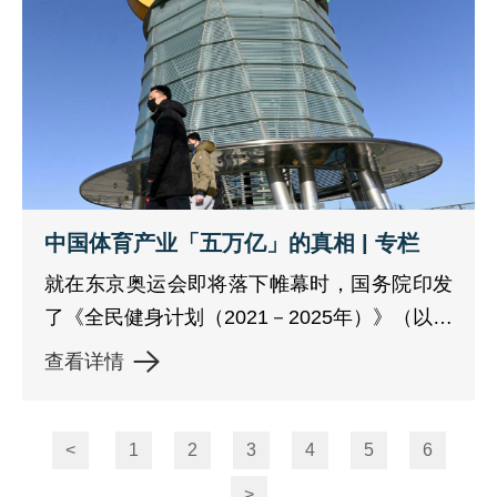
中国体育产业「五万亿」的真相 | 专栏
就在东京奥运会即将落下帷幕时，国务院印发
了《全民健身计划（2021－2025年）》（以下
简称「计划」），一时之间，A股和港股市场
查看详情
的体育概念股又开始翻江倒海，不过很快就平
静下来。
<
1
2
3
4
5
6
>