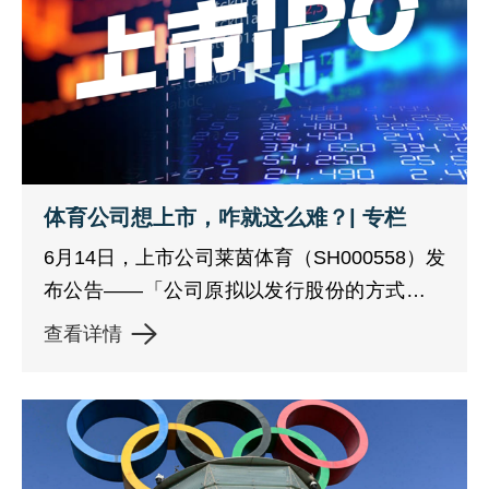
体育公司想上市，咋就这么难？| 专栏
6月14日，上市公司莱茵体育（SH000558）发
布公告——「公司原拟以发行股份的方式购买
成都文旅63.34%股份。新冠疫情对全国滑雪场
查看详情
带来较大冲击，致使成都文旅的业绩也持续受
到影响。经与交易对方协商及公司审慎研究，
公司拟自即日起中止此次重大资产重组事项，
待条件成熟时，公司再行择机启动相关事
项。」